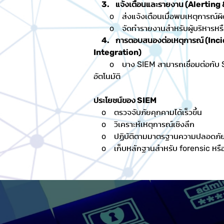
3. แจ้งเตือนและรายงาน (Alerting
o ส่งแจ้งเตือนเมื่อพบเหตุการณ์ผิ
o จัดทำรายงานสำหรับผู้บริหารหรื
4. การตอบสนองต่อเหตุการณ์ (In
Integration)
o บาง SIEM สามารถเชื่อมต่อกับ S
อัตโนมัติ
ประโยชน์ของ SIEM
o
ตรวจจับภัยคุกคามได้เร็วขึ้น
o
วิเคราะห์เหตุการณ์เชิงลึก
o
ปฏิบัติตามมาตรฐานความปลอดภัย
o
เก็บหลักฐานสำหรับ forensic หรื