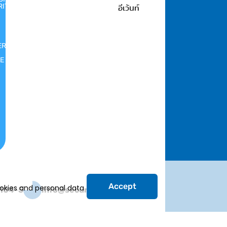
RITY
อีเว้นท์
ER
E
Accept
ookies and personal data
104-5
info@secureserve.co.th