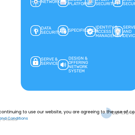
NETWORKING
PLATFORM
SECURITY
SECU
IDENTITY &
SERV
DATA
SPECIFICATION
ACCESS
AND
SECURITY
MANAGEMENT
DEVIC
DESIGN &
SERVE &
OFFERING
SERVICE
NETWORK
SYSTEM
continuing to use our website, you are agreeing to the use of c
02-170-6
and Conditions
ง, บางเขน