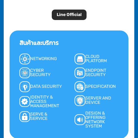
Line Official
สินค้าและบริการ
CLOUD
NETWORKING
PLATFORM
CYBER
ENDPOINT
SECURITY
SECURITY
DATA SECURITY
SPECIFICATION
IDENTITY &
SERVER AND
ACCESS
DEVICE
MANAGEMENT
DESIGN &
SERVE &
OFFERING
SERVICE
NETWORK
SYSTEM