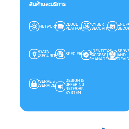
สินค้าและบริการ
CLOUD
CYBER
ENDP
NETWORKING
PLATFORM
SECURITY
SECU
IDENTITY &
SERV
DATA
SPECIFICATION
ACCESS
AND
SECURITY
MANAGEMENT
DEVIC
DESIGN &
SERVE &
OFFERING
SERVICE
NETWORK
SYSTEM