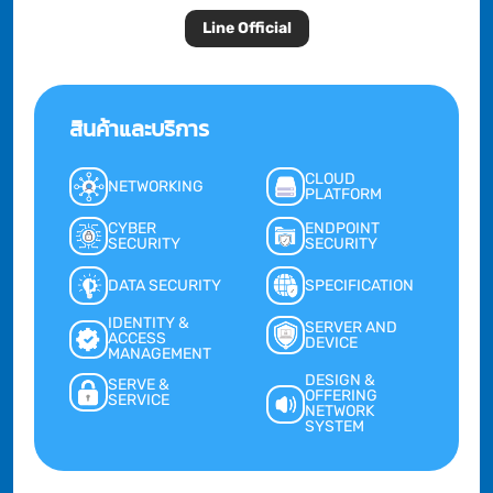
Line Official
สินค้าและบริการ
CLOUD
NETWORKING
PLATFORM
CYBER
ENDPOINT
SECURITY
SECURITY
DATA SECURITY
SPECIFICATION
IDENTITY &
SERVER AND
ACCESS
DEVICE
MANAGEMENT
DESIGN &
SERVE &
OFFERING
SERVICE
NETWORK
SYSTEM