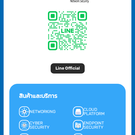
Line Official
สินค้าและบริการ
CLOUD
NETWORKING
PLATFORM
CYBER
ENDPOINT
SECURITY
SECURITY